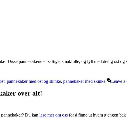
! Disse pannekakene er saftige, smakfulle, og fylt med deilig ost og 
ost
,
pannekaker med ost og skinke
,
pannekaker med skinke
Leave a
aker over alt!
kke pannekaker? Du kan
lese mer om oss
for å finne ut hvem gjengen bak 