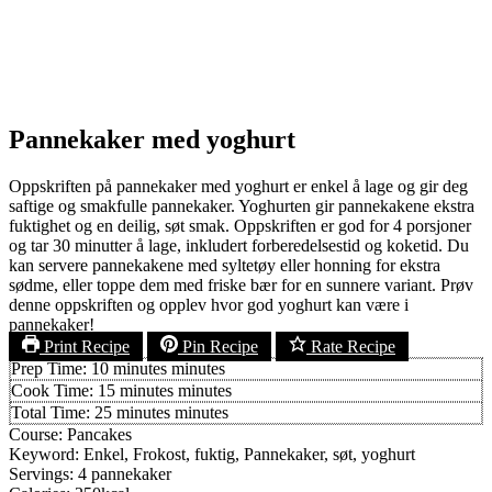
Pannekaker med yoghurt
Oppskriften på pannekaker med yoghurt er enkel å lage og gir deg
saftige og smakfulle pannekaker. Yoghurten gir pannekakene ekstra
fuktighet og en deilig, søt smak. Oppskriften er god for 4 porsjoner
og tar 30 minutter å lage, inkludert forberedelsestid og koketid. Du
kan servere pannekakene med syltetøy eller honning for ekstra
sødme, eller toppe dem med friske bær for en sunnere variant. Prøv
denne oppskriften og opplev hvor god yoghurt kan være i
pannekaker!
Print Recipe
Pin Recipe
Rate Recipe
Prep Time:
10
minutes
minutes
Cook Time:
15
minutes
minutes
Total Time:
25
minutes
minutes
Course:
Pancakes
Keyword:
Enkel, Frokost, fuktig, Pannekaker, søt, yoghurt
Servings:
4
pannekaker