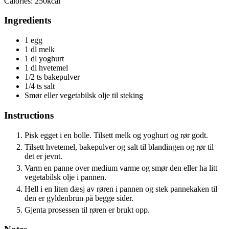
Calories:
250
kcal
Ingredients
1
egg
1
dl
melk
1
dl
yoghurt
1
dl
hvetemel
1/2
ts
bakepulver
1/4
ts
salt
Smør eller vegetabilsk olje til steking
Instructions
Pisk egget i en bolle. Tilsett melk og yoghurt og rør godt.
Tilsett hvetemel, bakepulver og salt til blandingen og rør til
det er jevnt.
Varm en panne over medium varme og smør den eller ha litt
vegetabilsk olje i pannen.
Hell i en liten dæsj av røren i pannen og stek pannekaken til
den er gyldenbrun på begge sider.
Gjenta prosessen til røren er brukt opp.