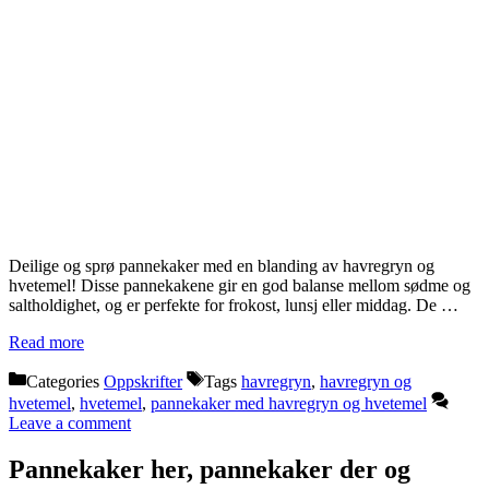
Deilige og sprø pannekaker med en blanding av havregryn og
hvetemel! Disse pannekakene gir en god balanse mellom sødme og
saltholdighet, og er perfekte for frokost, lunsj eller middag. De …
Read more
Categories
Oppskrifter
Tags
havregryn
,
havregryn og
hvetemel
,
hvetemel
,
pannekaker med havregryn og hvetemel
Leave a comment
Pannekaker her, pannekaker der og