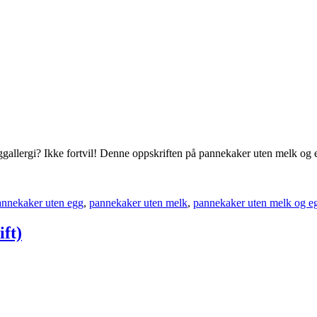
eggallergi? Ikke fortvil! Denne oppskriften på pannekaker uten melk og
annekaker uten egg
,
pannekaker uten melk
,
pannekaker uten melk og e
ft)