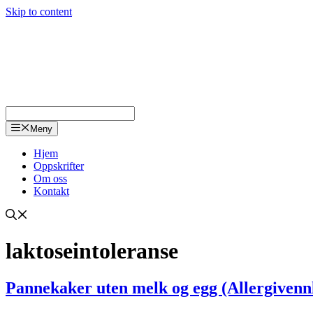
Skip to content
Meny
Hjem
Oppskrifter
Om oss
Kontakt
laktoseintoleranse
Pannekaker uten melk og egg (Allergivennl