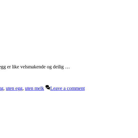
 egg er like velsmakende og deilig …
gg
,
uten egg
,
uten melk
Leave a comment