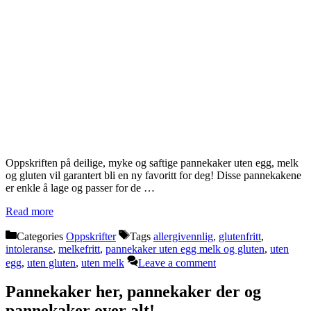
Oppskriften på deilige, myke og saftige pannekaker uten egg, melk
og gluten vil garantert bli en ny favoritt for deg! Disse pannekakene
er enkle å lage og passer for de …
Read more
Categories
Oppskrifter
Tags
allergivennlig
,
glutenfritt
,
intoleranse
,
melkefritt
,
pannekaker uten egg melk og gluten
,
uten
egg
,
uten gluten
,
uten melk
Leave a comment
Pannekaker her, pannekaker der og
pannekaker over alt!