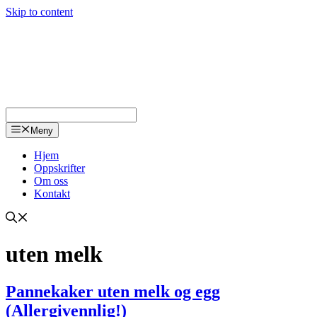
Skip to content
Meny
Hjem
Oppskrifter
Om oss
Kontakt
uten melk
Pannekaker uten melk og egg
(Allergivennlig!)